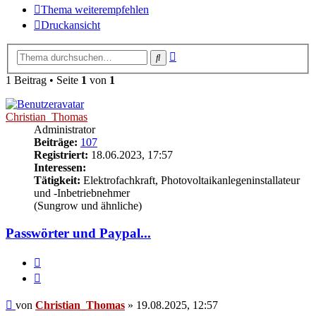
Thema weiterempfehlen
Druckansicht
Erweiterte
Suche
Suche
1 Beitrag • Seite
1
von
1
Christian_Thomas
Administrator
Beiträge:
107
Registriert:
18.06.2023, 17:57
Interessen:
Tätigkeit:
Elektrofachkraft, Photovoltaikanlegeninstallateur
und -Inbetriebnehmer
(Sungrow und ähnliche)
Passwörter und Paypal...
Melden
Zitieren
Beitrag
von
Christian_Thomas
»
19.08.2025, 12:57