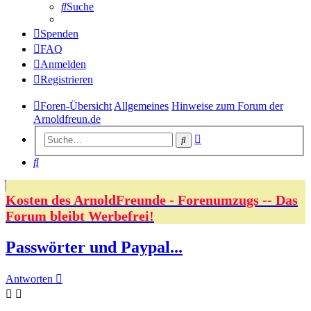
Suche
Spenden
FAQ
Anmelden
Registrieren
Foren-Übersicht
Allgemeines
Hinweise zum Forum der
Arnoldfreun.de
Erweiterte
Suche
Suche
Suche
Kosten des ArnoldFreunde - Forenumzugs -- Das
Forum bleibt Werbefrei!
Passwörter und Paypal...
Antworten