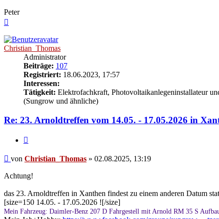
Peter
Nach
oben
Christian_Thomas
Administrator
Beiträge:
107
Registriert:
18.06.2023, 17:57
Interessen:
Tätigkeit:
Elektrofachkraft, Photovoltaikanlegeninstallateur u
(Sungrow und ähnliche)
Re: 23. Arnoldtreffen vom 14.05. - 17.05.2026 in Xan
Zitieren
Beitrag
von
Christian_Thomas
»
02.08.2025, 13:19
Achtung!
das 23. Arnoldtreffen in Xanthen findest zu einem anderen Datum sta
[size=150 14.05. - 17.05.2026 ![/size]
Mein Fahrzeug: Daimler-Benz 207 D Fahrgestell mit Arnold RM 35 S Aufbau