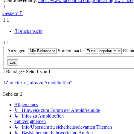
Mein Job+Hobby:
https://www.facebook.com/groups/sungrow ... tze
Nach
oben
Gesperrt
Druckansicht
Anzeigen:
Sortiere nach:
Richt
2 Beiträge • Seite
1
von
1
Zurück zu „Infos zu Arnoldtreffen“
Gehe zu
Allgemeines
↳ Hinweise zum Forum der Arnoldfreun.de
↳ Infos zu Arnoldtreffen
Fahrzeugthemen
↳ Info/Übersicht zu sicherheitsrelevanten Themen
↳ Basisfahrzeug, Fahrwerk und Antrieb