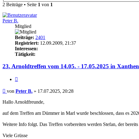
2 Beiträge • Seite
1
von
1
Peter B.
Mitglied
Beiträge:
2401
Registriert:
12.09.2009, 21:37
Interessen:
Tätigkeit:
23. Arnoldtreffen vom 14.05. - 17.05.2025 in Xanthen
Zitieren
Beitrag
von
Peter B.
»
17.07.2025, 20:28
Hallo Arnoldfreunde,
auf dem Treffen am Dümmer in Marl wurde beschlossen, dass es 2026
Weitere Info folgt. Das Treffen vorbereiten werden Stefan, der berei
Viele Grüsse