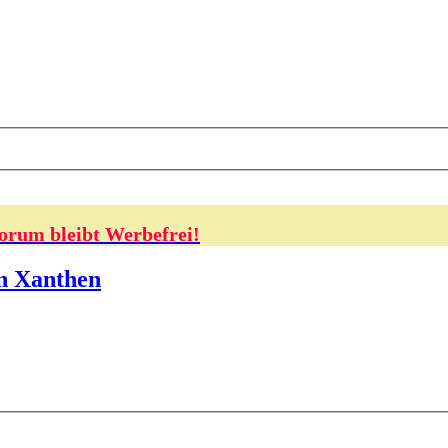
orum bleibt Werbefrei!
in Xanthen