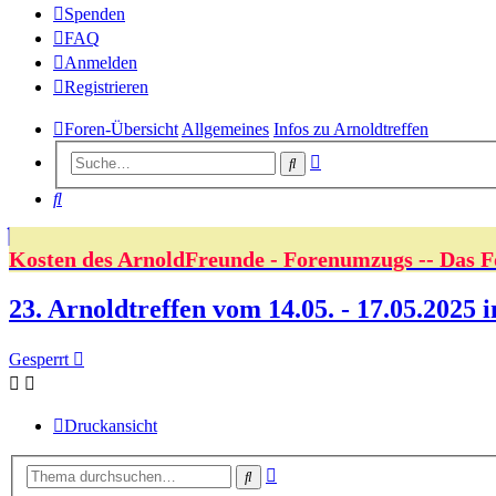
Spenden
FAQ
Anmelden
Registrieren
Foren-Übersicht
Allgemeines
Infos zu Arnoldtreffen
Erweiterte
Suche
Suche
Suche
Kosten des ArnoldFreunde - Forenumzugs -- Das F
23. Arnoldtreffen vom 14.05. - 17.05.2025 
Gesperrt
Druckansicht
Erweiterte
Suche
Suche