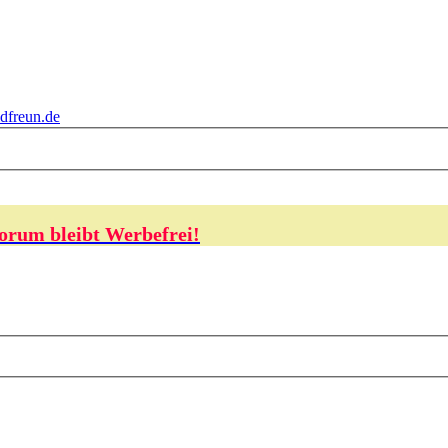
dfreun.de
orum bleibt Werbefrei!