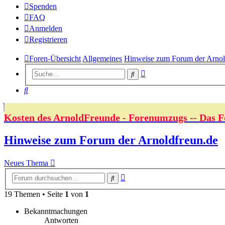
Spenden
FAQ
Anmelden
Registrieren
Foren-Übersicht
Allgemeines
Hinweise zum Forum der Arnol
Erweiterte
Suche
Suche
Suche
Kosten des ArnoldFreunde - Forenumzugs -- Das F
Hinweise zum Forum der Arnoldfreun.de
Neues Thema
Erweiterte
Suche
Suche
19 Themen • Seite
1
von
1
Bekanntmachungen
Antworten