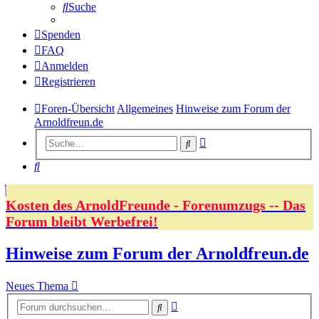
Suche
Spenden
FAQ
Anmelden
Registrieren
Foren-Übersicht
Allgemeines
Hinweise zum Forum der
Arnoldfreun.de
Erweiterte
Suche
Suche
Suche
Kosten des ArnoldFreunde - Forenumzugs -- Das
Forum bleibt Werbefrei!
Hinweise zum Forum der Arnoldfreun.de
Neues Thema
Erweiterte
Suche
Suche