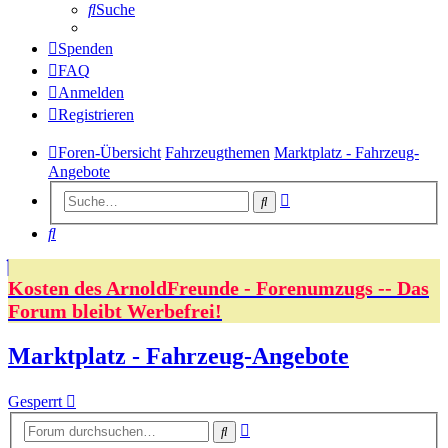
Suche
Spenden
FAQ
Anmelden
Registrieren
Foren-Übersicht
Fahrzeugthemen
Marktplatz - Fahrzeug-
Angebote
Erweiterte
Suche
Suche
Suche
Kosten des ArnoldFreunde - Forenumzugs -- Das
Forum bleibt Werbefrei!
Marktplatz - Fahrzeug-Angebote
Gesperrt
Erweiterte
Suche
Suche