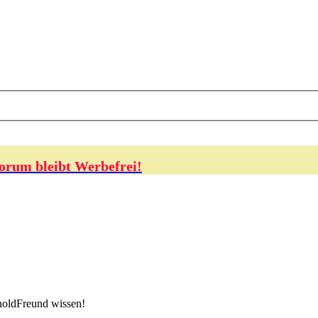
orum bleibt Werbefrei!
noldFreund wissen!