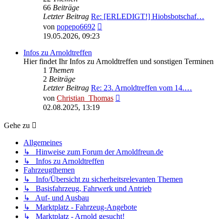
66
Beiträge
Letzter Beitrag
Re: [ERLEDIGT!] Hiobsbotschaf…
Neuester
von
popepo6692
Beitrag
19.05.2026, 09:23
Infos zu Arnoldtreffen
Hier findet Ihr Infos zu Arnoldtreffen und sonstigen Terminen
1
Themen
2
Beiträge
Letzter Beitrag
Re: 23. Arnoldtreffen vom 14.…
Neuester
von
Christian_Thomas
Beitrag
02.08.2025, 13:19
Gehe zu
Allgemeines
↳ Hinweise zum Forum der Arnoldfreun.de
↳ Infos zu Arnoldtreffen
Fahrzeugthemen
↳ Info/Übersicht zu sicherheitsrelevanten Themen
↳ Basisfahrzeug, Fahrwerk und Antrieb
↳ Auf- und Ausbau
↳ Marktplatz - Fahrzeug-Angebote
↳ Marktplatz - Arnold gesucht!