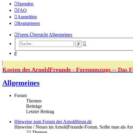
Spenden
FAQ
Anmelden
Registrieren
Foren-Übersicht
Allgemeines
Erweiterte
Suche
Suche
Suche
Kosten des ArnoldFreunde - Forenumzugs -- Das F
Allgemeines
Forum
Themen
Beiträge
Letzter Beitrag
Hinweise zum Forum der Arnoldfreun.de
Hinweise / Neues im ArnoldFreunde-Forum. Sollte man als Ar
22
Themen