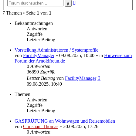
Erweiterte
Suche
Suche
7 Themen • Seite
1
von
1
Bekanntmachungen
Antworten
Zugriffe
Letzter Beitrag
Vorstellung Administratoren / Systemprofile
von
FacilityManager
»
09.08.2025, 10:40
» in
Hinweise zum
Forum der Arnoldfreun.de
0
Antworten
36890
Zugriffe
Letzter Beitrag
von
FacilityManager
09.08.2025, 10:40
Themen
Antworten
Zugriffe
Letzter Beitrag
GASPRÜFUNG an Wohnwagen und Reisemobilen
von
Christian_Thomas
»
20.08.2025, 17:26
0
Antworten