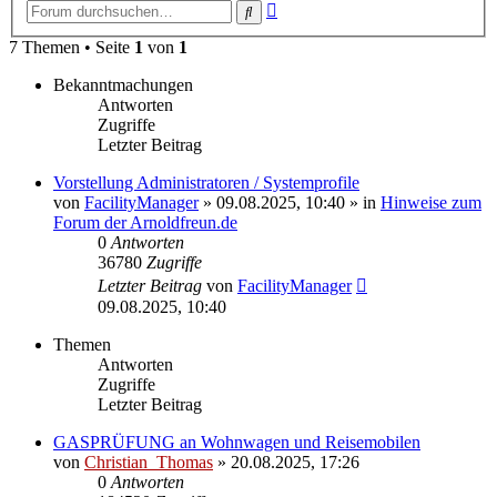
Erweiterte
Suche
Suche
7 Themen • Seite
1
von
1
Bekanntmachungen
Antworten
Zugriffe
Letzter Beitrag
Vorstellung Administratoren / Systemprofile
von
FacilityManager
»
09.08.2025, 10:40
» in
Hinweise zum
Forum der Arnoldfreun.de
0
Antworten
36780
Zugriffe
Letzter Beitrag
von
FacilityManager
09.08.2025, 10:40
Themen
Antworten
Zugriffe
Letzter Beitrag
GASPRÜFUNG an Wohnwagen und Reisemobilen
von
Christian_Thomas
»
20.08.2025, 17:26
0
Antworten