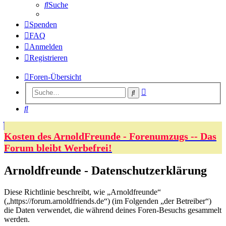
Suche
Spenden
FAQ
Anmelden
Registrieren
Foren-Übersicht
Erweiterte
Suche
Suche
Suche
Kosten des ArnoldFreunde - Forenumzugs -- Das
Forum bleibt Werbefrei!
Arnoldfreunde - Datenschutzerklärung
Diese Richtlinie beschreibt, wie „Arnoldfreunde“
(„https://forum.arnoldfriends.de“) (im Folgenden „der Betreiber“)
die Daten verwendet, die während deines Foren-Besuchs gesammelt
werden.