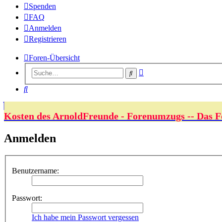
Spenden
FAQ
Anmelden
Registrieren
Foren-Übersicht
Erweiterte
Suche
Suche
Suche
Kosten des ArnoldFreunde - Forenumzugs -- Das F
Anmelden
Benutzername:
Passwort:
Ich habe mein Passwort vergessen