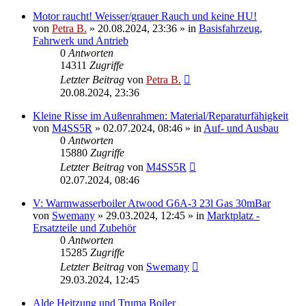
Motor raucht! Weisser/grauer Rauch und keine HU!
von
Petra B.
»
20.08.2024, 23:36
» in
Basisfahrzeug,
Fahrwerk und Antrieb
0
Antworten
14311
Zugriffe
Letzter Beitrag
von
Petra B.
20.08.2024, 23:36
Kleine Risse im Außenrahmen: Material/Reparaturfähigkeit
von
M4SS5R
»
02.07.2024, 08:46
» in
Auf- und Ausbau
0
Antworten
15880
Zugriffe
Letzter Beitrag
von
M4SS5R
02.07.2024, 08:46
V: Warmwasserboiler Atwood G6A-3 23l Gas 30mBar
von
Swemany
»
29.03.2024, 12:45
» in
Marktplatz -
Ersatzteile und Zubehör
0
Antworten
15285
Zugriffe
Letzter Beitrag
von
Swemany
29.03.2024, 12:45
Alde Heitzung und Truma Boiler