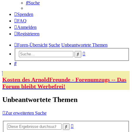
Suche
Spenden
FAQ
Anmelden
Registrieren
Foren-Übersicht
Suche
Unbeantwortete Themen
Erweiterte
Suche
Suche
Suche
Kosten des ArnoldFreunde - Forenumzugs -- Das
Forum bleibt Werbefrei!
Unbeantwortete Themen
Zur erweiterten Suche
Erweiterte
Suche
Suche