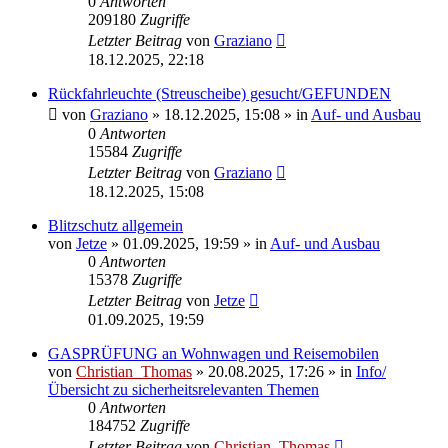
0
Antworten
209180
Zugriffe
Letzter Beitrag
von
Graziano
18.12.2025, 22:18
Rückfahrleuchte (Streuscheibe) gesucht/GEFUNDEN
von
Graziano
»
18.12.2025, 15:08
» in
Auf- und Ausbau
0
Antworten
15584
Zugriffe
Letzter Beitrag
von
Graziano
18.12.2025, 15:08
Blitzschutz allgemein
von
Jetze
»
01.09.2025, 19:59
» in
Auf- und Ausbau
0
Antworten
15378
Zugriffe
Letzter Beitrag
von
Jetze
01.09.2025, 19:59
GASPRÜFUNG an Wohnwagen und Reisemobilen
von
Christian_Thomas
»
20.08.2025, 17:26
» in
Info/
Übersicht zu sicherheitsrelevanten Themen
0
Antworten
184752
Zugriffe
Letzter Beitrag
von
Christian_Thomas