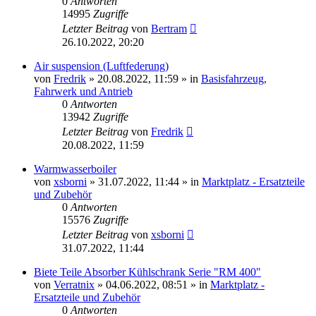
0
Antworten
14995
Zugriffe
Letzter Beitrag
von
Bertram
26.10.2022, 20:20
Air suspension (Luftfederung)
von
Fredrik
»
20.08.2022, 11:59
» in
Basisfahrzeug,
Fahrwerk und Antrieb
0
Antworten
13942
Zugriffe
Letzter Beitrag
von
Fredrik
20.08.2022, 11:59
Warmwasserboiler
von
xsborni
»
31.07.2022, 11:44
» in
Marktplatz - Ersatzteile
und Zubehör
0
Antworten
15576
Zugriffe
Letzter Beitrag
von
xsborni
31.07.2022, 11:44
Biete Teile Absorber Kühlschrank Serie "RM 400"
von
Verratnix
»
04.06.2022, 08:51
» in
Marktplatz -
Ersatzteile und Zubehör
0
Antworten