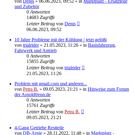
von
Denis
»
06.06.2023, 09:52
» in
Marktplatz - Ersatzteile
und Zubehör
0
Antworten
14683
Zugriffe
Letzter Beitrag
von
Denis
06.06.2023, 09:52
10 Jahre Probleme mit der Kühlung / jetzt gelößt
von
trialrider
»
21.05.2023, 11:26
» in
Basisfahrzeug,
Fahrwerk und Antrieb
0
Antworten
15855
Zugriffe
Letzter Beitrag
von
trialrider
21.05.2023, 11:26
Problem mit gmail.com und anderen...
von
Petra B.
»
09.05.2023, 21:21
» in
Hinweise zum Forum
der Arnoldfreun.de
0
Antworten
15761
Zugriffe
Letzter Beitrag
von
Petra B.
09.05.2023, 21:21
4-Gang Getriebe Restteile
von
DB-Arnie
»
28.11.2022, 11:48
» in
Marktplatz -