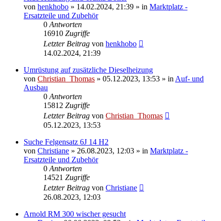
von
henkhobo
»
14.02.2024, 21:39
» in
Marktplatz -
Ersatzteile und Zubehör
0
Antworten
16910
Zugriffe
Letzter Beitrag
von
henkhobo
14.02.2024, 21:39
Umrüstung auf zusätzliche Dieselheizung
von
Christian_Thomas
»
05.12.2023, 13:53
» in
Auf- und
Ausbau
0
Antworten
15812
Zugriffe
Letzter Beitrag
von
Christian_Thomas
05.12.2023, 13:53
Suche Felgensatz 6J 14 H2
von
Christiane
»
26.08.2023, 12:03
» in
Marktplatz -
Ersatzteile und Zubehör
0
Antworten
14521
Zugriffe
Letzter Beitrag
von
Christiane
26.08.2023, 12:03
Arnold RM 300 wischer gesucht