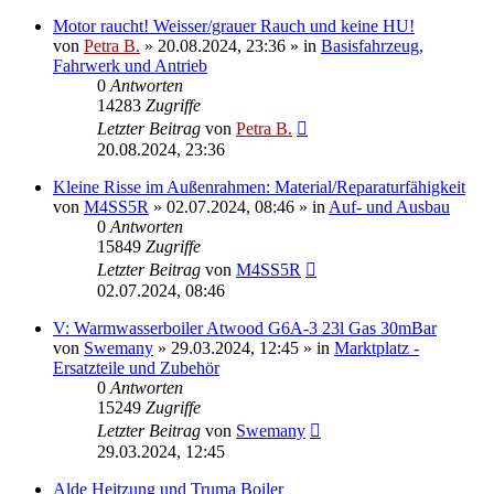
Motor raucht! Weisser/grauer Rauch und keine HU!
von
Petra B.
»
20.08.2024, 23:36
» in
Basisfahrzeug,
Fahrwerk und Antrieb
0
Antworten
14283
Zugriffe
Letzter Beitrag
von
Petra B.
20.08.2024, 23:36
Kleine Risse im Außenrahmen: Material/Reparaturfähigkeit
von
M4SS5R
»
02.07.2024, 08:46
» in
Auf- und Ausbau
0
Antworten
15849
Zugriffe
Letzter Beitrag
von
M4SS5R
02.07.2024, 08:46
V: Warmwasserboiler Atwood G6A-3 23l Gas 30mBar
von
Swemany
»
29.03.2024, 12:45
» in
Marktplatz -
Ersatzteile und Zubehör
0
Antworten
15249
Zugriffe
Letzter Beitrag
von
Swemany
29.03.2024, 12:45
Alde Heitzung und Truma Boiler