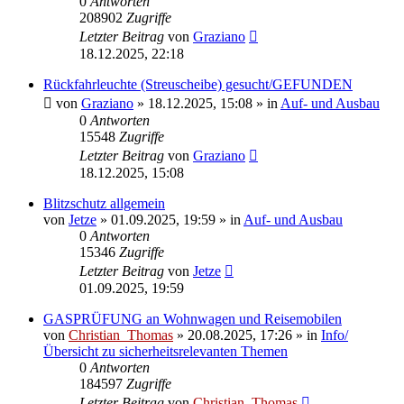
0
Antworten
208902
Zugriffe
Letzter Beitrag
von
Graziano
18.12.2025, 22:18
Rückfahrleuchte (Streuscheibe) gesucht/GEFUNDEN
von
Graziano
»
18.12.2025, 15:08
» in
Auf- und Ausbau
0
Antworten
15548
Zugriffe
Letzter Beitrag
von
Graziano
18.12.2025, 15:08
Blitzschutz allgemein
von
Jetze
»
01.09.2025, 19:59
» in
Auf- und Ausbau
0
Antworten
15346
Zugriffe
Letzter Beitrag
von
Jetze
01.09.2025, 19:59
GASPRÜFUNG an Wohnwagen und Reisemobilen
von
Christian_Thomas
»
20.08.2025, 17:26
» in
Info/
Übersicht zu sicherheitsrelevanten Themen
0
Antworten
184597
Zugriffe
Letzter Beitrag
von
Christian_Thomas