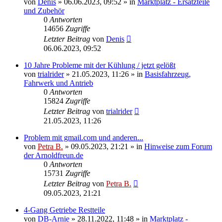
von
Denis
»
06.06.2023, 09:52
» in
Marktplatz - Ersatzteile
und Zubehör
0
Antworten
14656
Zugriffe
Letzter Beitrag
von
Denis
06.06.2023, 09:52
10 Jahre Probleme mit der Kühlung / jetzt gelößt
von
trialrider
»
21.05.2023, 11:26
» in
Basisfahrzeug,
Fahrwerk und Antrieb
0
Antworten
15824
Zugriffe
Letzter Beitrag
von
trialrider
21.05.2023, 11:26
Problem mit gmail.com und anderen...
von
Petra B.
»
09.05.2023, 21:21
» in
Hinweise zum Forum
der Arnoldfreun.de
0
Antworten
15731
Zugriffe
Letzter Beitrag
von
Petra B.
09.05.2023, 21:21
4-Gang Getriebe Restteile
von
DB-Arnie
»
28.11.2022, 11:48
» in
Marktplatz -