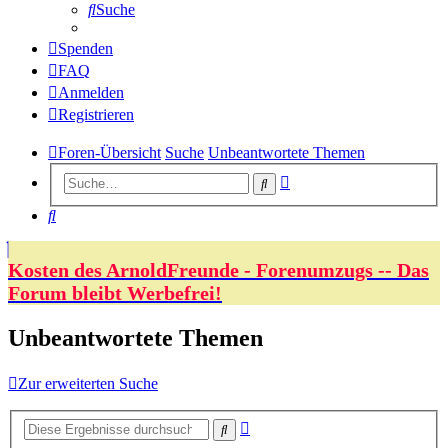
Suche
Spenden
FAQ
Anmelden
Registrieren
Foren-Übersicht
Suche
Unbeantwortete Themen
Erweiterte
Suche
Suche
Suche
Kosten des ArnoldFreunde - Forenumzugs -- Das
Forum bleibt Werbefrei!
Unbeantwortete Themen
Zur erweiterten Suche
Erweiterte
Suche
Suche