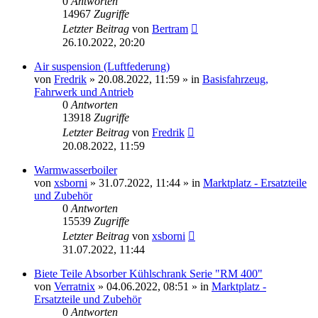
0
Antworten
14967
Zugriffe
Letzter Beitrag
von
Bertram
26.10.2022, 20:20
Air suspension (Luftfederung)
von
Fredrik
»
20.08.2022, 11:59
» in
Basisfahrzeug,
Fahrwerk und Antrieb
0
Antworten
13918
Zugriffe
Letzter Beitrag
von
Fredrik
20.08.2022, 11:59
Warmwasserboiler
von
xsborni
»
31.07.2022, 11:44
» in
Marktplatz - Ersatzteile
und Zubehör
0
Antworten
15539
Zugriffe
Letzter Beitrag
von
xsborni
31.07.2022, 11:44
Biete Teile Absorber Kühlschrank Serie "RM 400"
von
Verratnix
»
04.06.2022, 08:51
» in
Marktplatz -
Ersatzteile und Zubehör
0
Antworten