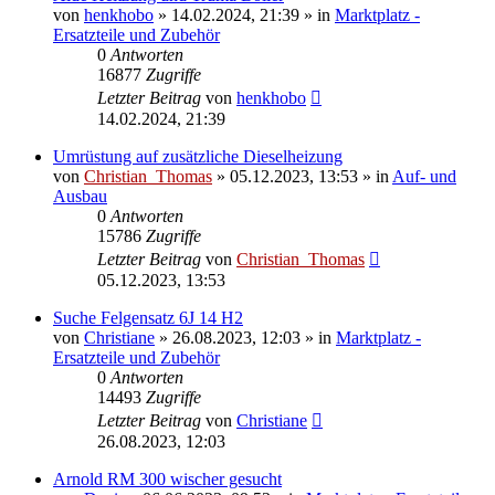
von
henkhobo
»
14.02.2024, 21:39
» in
Marktplatz -
Ersatzteile und Zubehör
0
Antworten
16877
Zugriffe
Letzter Beitrag
von
henkhobo
14.02.2024, 21:39
Umrüstung auf zusätzliche Dieselheizung
von
Christian_Thomas
»
05.12.2023, 13:53
» in
Auf- und
Ausbau
0
Antworten
15786
Zugriffe
Letzter Beitrag
von
Christian_Thomas
05.12.2023, 13:53
Suche Felgensatz 6J 14 H2
von
Christiane
»
26.08.2023, 12:03
» in
Marktplatz -
Ersatzteile und Zubehör
0
Antworten
14493
Zugriffe
Letzter Beitrag
von
Christiane
26.08.2023, 12:03
Arnold RM 300 wischer gesucht