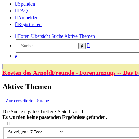
Spenden
FAQ
Anmelden
Registrieren
Foren-Übersicht
Suche
Aktive Themen
Erweiterte
Suche
Suche
Suche
Kosten des ArnoldFreunde - Forenumzugs -- Das F
Aktive Themen
Zur erweiterten Suche
Die Suche ergab 0 Treffer • Seite
1
von
1
Es wurden keine passenden Ergebnisse gefunden.
Anzeigen: