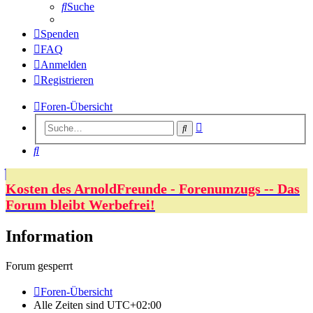
Suche
Spenden
FAQ
Anmelden
Registrieren
Foren-Übersicht
Erweiterte
Suche
Suche
Suche
Kosten des ArnoldFreunde - Forenumzugs -- Das
Forum bleibt Werbefrei!
Information
Forum gesperrt
Foren-Übersicht
Alle Zeiten sind
UTC+02:00