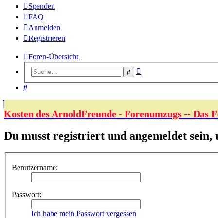
Spenden
FAQ
Anmelden
Registrieren
Foren-Übersicht
Erweiterte
Suche
Suche
Suche
Kosten des ArnoldFreunde - Forenumzugs -- Das F
Du musst registriert und angemeldet sein,
Benutzername:
Passwort:
Ich habe mein Passwort vergessen