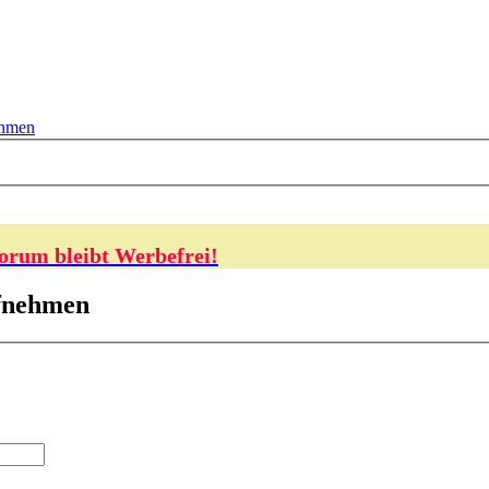
ehmen
orum bleibt Werbefrei!
ufnehmen