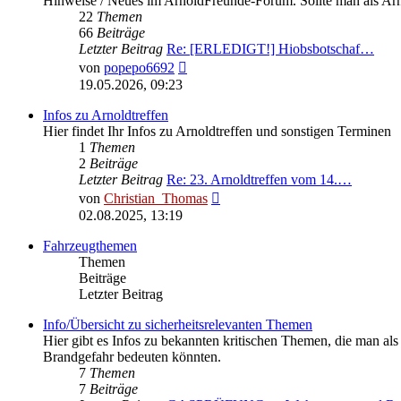
Hinweise / Neues im ArnoldFreunde-Forum. Sollte man als Ar
22
Themen
66
Beiträge
Letzter Beitrag
Re: [ERLEDIGT!] Hiobsbotschaf…
Neuester
von
popepo6692
Beitrag
19.05.2026, 09:23
Infos zu Arnoldtreffen
Hier findet Ihr Infos zu Arnoldtreffen und sonstigen Terminen
1
Themen
2
Beiträge
Letzter Beitrag
Re: 23. Arnoldtreffen vom 14.…
Neuester
von
Christian_Thomas
Beitrag
02.08.2025, 13:19
Fahrzeugthemen
Themen
Beiträge
Letzter Beitrag
Info/Übersicht zu sicherheitsrelevanten Themen
Hier gibt es Infos zu bekannten kritischen Themen, die man als 
Brandgefahr bedeuten könnten.
7
Themen
7
Beiträge