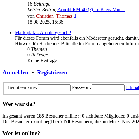
16
Beiträge
Letzter Beitrag
Arnold RM 40 (?) im Kreis Min…
Neuester
von
Christian_Thomas
Beitrag
18.08.2025, 15:36
Marktplatz - Arnold gesucht!
Für dieses Forum wird ebenfalls ein Moderator gesucht, damit 
Hinweis für Suchende: Bitte die im Forum angebotenen Informa
0
Themen
0
Beiträge
Keine Beiträge
Anmelden
•
Registrieren
Benutzername:
Passwort:
Ich ha
Wer war da?
Insgesamt waren
185
Besucher online :: 0 sichtbare Mitglieder, 0 un
Der Besucherrekord liegt bei
7170
Besuchern, die am Mo 3. Nov 202
Wer ist online?