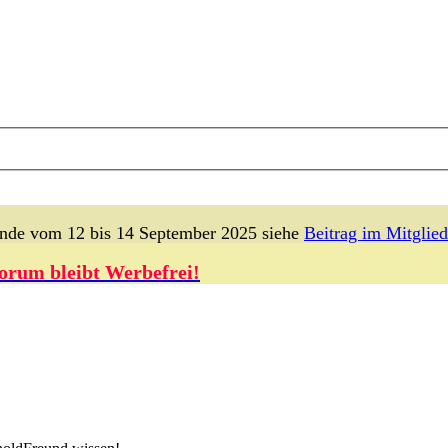
lande vom 12 bis 14 September 2025 siehe
Beitrag im Mitglied
orum bleibt Werbefrei!