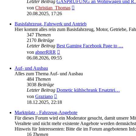
Letzter Beitrag
GASPRÜFUNG an Wohnwagen und 
Neuester
von
Christian_Thomas
Beitrag
20.08.2025, 17:26
Basisfahrzeug, Fahrwerk und Antrieb
Hier kommt alles rein zum Basisfahrzeug, Motor, Getriebe, Fa
347
Themen
2170
Beiträge
Letzter Beitrag
Best Gaming Facebook Page to …
Neuester
von
abnerRRR
Beitrag
06.08.2026, 09:55
Auf- und Ausbau
Alles zum Thema Auf- und Ausbau
484
Themen
3038
Beiträge
Letzter Beitrag
Dometic kühlschrank Ersatztei…
Neuester
von
Graziano
Beitrag
18.12.2025, 22:18
Marktplatz - Fahrzeug-Angebote
Für dieses Forum wird ein Moderator gesucht, damit unsere Mit
Veraltete und nicht mehr existente Angebote werden demnächst 
Hinweis für Interessenten: Bitte die im Forum angebotenen In
16
Themen