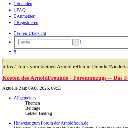
Spenden
FAQ
Anmelden
Registrieren
Foren-Übersicht
Erweiterte
Suche
Suche
Suche
Infos / Fotos vom kleinen Arnoldtreffen in Drenthe/Nieder
Kosten des ArnoldFreunde - Forenumzugs -- Das F
Aktuelle Zeit: 09.08.2026, 09:53
Allgemeines
Themen
Beiträge
Letzter Beitrag
Hinweise zum Forum der Arnoldfreun.de