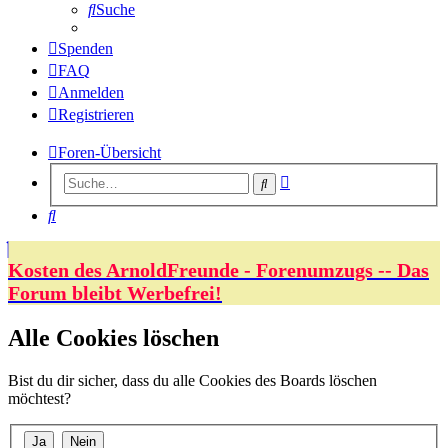
Suche
Spenden
FAQ
Anmelden
Registrieren
Foren-Übersicht
Erweiterte
Suche
Suche
Suche
Kosten des ArnoldFreunde - Forenumzugs -- Das
Forum bleibt Werbefrei!
Alle Cookies löschen
Bist du dir sicher, dass du alle Cookies des Boards löschen
möchtest?