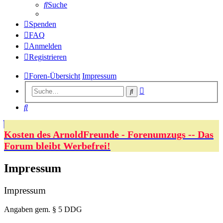
Suche
Spenden
FAQ
Anmelden
Registrieren
Foren-Übersicht
Impressum
Erweiterte
Suche
Suche
Suche
Kosten des ArnoldFreunde - Forenumzugs -- Das
Forum bleibt Werbefrei!
Impressum
Impressum
Angaben gem. § 5 DDG