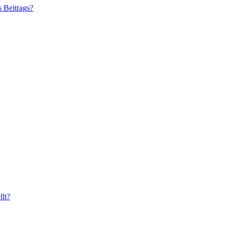
s Beitrags?
lt?