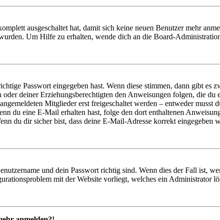
 komplett ausgeschaltet hat, damit sich keine neuen Benutzer mehr anm
 wurden. Um Hilfe zu erhalten, wende dich an die Board-Administratio
richtige Passwort eingegeben hast. Wenn diese stimmen, dann gibt es
ern oder deiner Erziehungsberechtigten den Anweisungen folgen, die du e
 angemeldeten Mitglieder erst freigeschaltet werden – entweder musst du
. Wenn du eine E-Mail erhalten hast, folge den dort enthaltenen Anweis
nn du dir sicher bist, dass deine E-Mail-Adresse korrekt eingegeben w
Benutzername und dein Passwort richtig sind. Wenn dies der Fall ist, w
igurationsproblem mit der Website vorliegt, welches ein Administrator l
t mehr anmelden?!