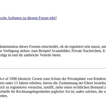
tische Anfragen zu diesem Forum gibt?
istration dieses Forums entscheidet, ob du registriert sein musst, um Be
zur Verfügung stehen: zum Beispiel Avatarbilder, Private Nachrichten, 
igt ist und dir zahlreiche Vorteile bietet.
t of 1998 (deutsch: Gesetz zum Schutz der Privatsphäre von Kindern i
ern unter 13 Jahren erheben, hierzu die Zustimmung der Eltern bezieh
dich zu registrieren versuchst, zutrifft, ziehe einen rechtlichen Beista
stelle für Rechtsangelegenheiten jeglicher Art ist; außer solchen, die
erden.