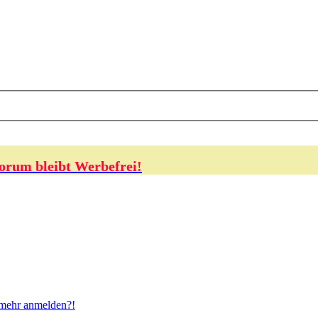
orum bleibt Werbefrei!
t mehr anmelden?!