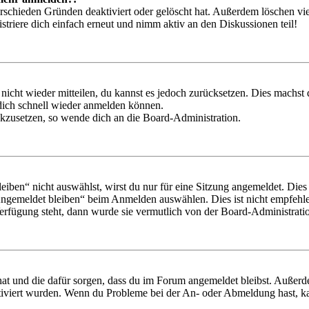
rschieden Gründen deaktiviert oder gelöscht hat. Außerdem löschen vie
triere dich einfach erneut und nimm aktiv an den Diskussionen teil!
 nicht wieder mitteilen, du kannst es jedoch zurücksetzen. Dies machs
 dich schnell wieder anmelden können.
ückzusetzen, so wende dich an die Board-Administration.
en“ nicht auswählst, wirst du nur für eine Sitzung angemeldet. Dies
Angemeldet bleiben“ beim Anmelden auswählen. Dies ist nicht empfehle
Verfügung steht, dann wurde sie vermutlich von der Board-Administratio
 hat und die dafür sorgen, dass du im Forum angemeldet bleibst. Außer
tiviert wurden. Wenn du Probleme bei der An- oder Abmeldung hast, ka