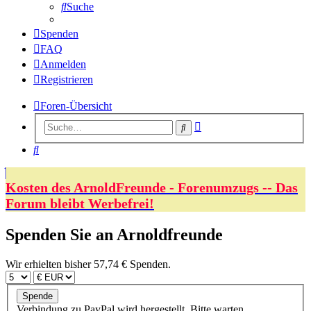
Suche
Spenden
FAQ
Anmelden
Registrieren
Foren-Übersicht
Erweiterte
Suche
Suche
Suche
Kosten des ArnoldFreunde - Forenumzugs -- Das
Forum bleibt Werbefrei!
Spenden Sie an Arnoldfreunde
Wir erhielten bisher 57,74 € Spenden.
Verbindung zu PayPal wird hergestellt. Bitte warten…