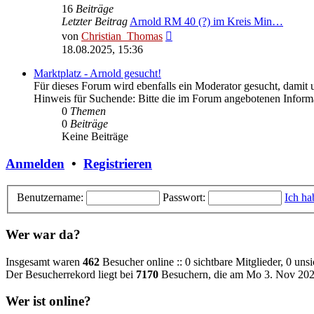
16
Beiträge
Letzter Beitrag
Arnold RM 40 (?) im Kreis Min…
Neuester
von
Christian_Thomas
Beitrag
18.08.2025, 15:36
Marktplatz - Arnold gesucht!
Für dieses Forum wird ebenfalls ein Moderator gesucht, damit 
Hinweis für Suchende: Bitte die im Forum angebotenen Informa
0
Themen
0
Beiträge
Keine Beiträge
Anmelden
•
Registrieren
Benutzername:
Passwort:
Ich ha
Wer war da?
Insgesamt waren
462
Besucher online :: 0 sichtbare Mitglieder, 0 un
Der Besucherrekord liegt bei
7170
Besuchern, die am Mo 3. Nov 202
Wer ist online?