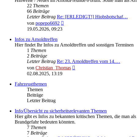
Hinweise / Neues im ArnoldFreunde-Forum. Sollte man als Ar
22
Themen
66
Beiträge
Letzter Beitrag
Re: [ERLEDIGT!] Hiobsbotschaf…
Neuester
von
popepo6692
Beitrag
19.05.2026, 09:23
Infos zu Arnoldtreffen
Hier findet Ihr Infos zu Arnoldtreffen und sonstigen Terminen
1
Themen
2
Beiträge
Letzter Beitrag
Re: 23. Arnoldtreffen vom 14.…
Neuester
von
Christian_Thomas
Beitrag
02.08.2025, 13:19
Fahrzeugthemen
Themen
Beiträge
Letzter Beitrag
Info/Übersicht zu sicherheitsrelevanten Themen
Hier gibt es Infos zu bekannten kritischen Themen, die man als 
Brandgefahr bedeuten könnten.
7
Themen
7
Beiträge