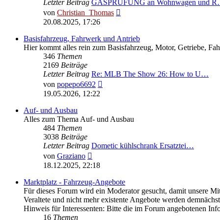
Letzter Beitrag
GASPRÜFUNG an Wohnwagen und 
Neuester
von
Christian_Thomas
Beitrag
20.08.2025, 17:26
Basisfahrzeug, Fahrwerk und Antrieb
Hier kommt alles rein zum Basisfahrzeug, Motor, Getriebe, Fa
346
Themen
2169
Beiträge
Letzter Beitrag
Re: MLB The Show 26: How to U…
Neuester
von
popepo6692
Beitrag
19.05.2026, 12:22
Auf- und Ausbau
Alles zum Thema Auf- und Ausbau
484
Themen
3038
Beiträge
Letzter Beitrag
Dometic kühlschrank Ersatztei…
Neuester
von
Graziano
Beitrag
18.12.2025, 22:18
Marktplatz - Fahrzeug-Angebote
Für dieses Forum wird ein Moderator gesucht, damit unsere Mit
Veraltete und nicht mehr existente Angebote werden demnächst 
Hinweis für Interessenten: Bitte die im Forum angebotenen In
16
Themen