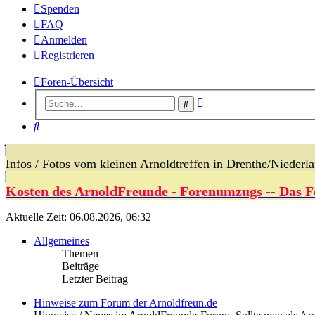
Spenden
FAQ
Anmelden
Registrieren
Foren-Übersicht
Erweiterte
Suche
Suche
Suche
Infos / Fotos vom kleinen Arnoldtreffen in Drenthe/Nieder
Kosten des ArnoldFreunde - Forenumzugs -- Das F
Aktuelle Zeit: 06.08.2026, 06:32
Allgemeines
Themen
Beiträge
Letzter Beitrag
Hinweise zum Forum der Arnoldfreun.de