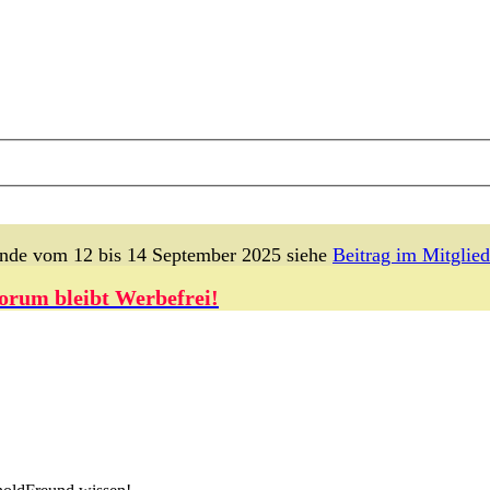
lande vom 12 bis 14 September 2025 siehe
Beitrag im Mitglied
orum bleibt Werbefrei!